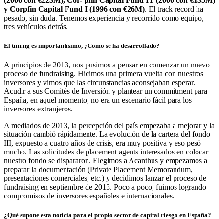
(2006 con €223M), Cor- pfin Capital Fund IT (2000 con €135M)
y Corpfin Capital Fund I (1996 con €26M)
. El track record ha
pesado, sin duda. Tenemos experiencia y recorrido como equipo,
tres vehículos detrás.
El timing es importantísimo, ¿Cómo se ha desarrollado?
A principios de 2013, nos pusimos a pensar en comenzar un nuevo
proceso de fundraising. Hicimos una primera vuelta con nuestros
inversores y vimos que las circunstancias aconsejaban esperar.
Acudir a sus Comités de Inversión y plantear un commitment para
España, en aquel momento, no era un escenario fácil para los
inversores extranjeros.
A mediados de 2013, la percepción del país empezaba a mejorar y la
situación cambió rápidamente. La evolución de la cartera del fondo
III, expuesto a cuatro años de crisis, era muy positiva y eso pesó
mucho. Las solicitudes de placement agents interesados en colocar
nuestro fondo se dispararon. Elegimos a Acanthus y empezamos a
preparar la documentación (Private Placement Memorandum,
presentaciones comerciales, etc.) y decidimos lanzar el proceso de
fundraising en septiembre de 2013. Poco a poco, fuimos logrando
compromisos de inversores españoles e internacionales.
¿Qué supone esta noticia para el propio sector de capital riesgo en España?