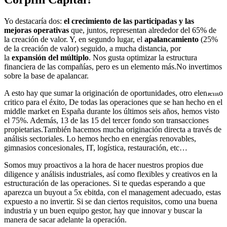
Yo destacaría dos:
el crecimiento de las participadas y las
mejoras operativas
que, juntos, representan alrededor del 65% de
la creación de valor. Y, en segundo lugar, el
apalancamiento
(25%
de la creación de valor) seguido, a mucha distancia, por
la
expansión del múltiplo
. Nos gusta optimizar la estructura
financiera de las compañías, pero es un elemento más.No invertimos
sobre la base de apalancar.
A esto hay que sumar la originación de oportunidades, otro elemento
critico para el éxito, De todas las operaciones que se han hecho en el
middle market en España durante los últimos seis años, hemos visto
el 75%. Además, 13 de las 15 del tercer fondo son transacciones
propietarias.También hacemos mucha originación directa a través de
análisis sectoriales. Lo hemos hecho en energías renovables,
gimnasios concesionales, IT, logística, restauración, etc…
Somos muy proactivos a la hora de hacer nuestros propios due
diligence y análisis industriales, así como flexibles y creativos en la
estructuración de las operaciones. Si te quedas esperando a que
aparezca un buyout a 5x ebitda, con el management adecuado, estas
expuesto a no invertir. Si se dan ciertos requisitos, como una buena
industria y un buen equipo gestor, hay que innovar y buscar la
manera de sacar adelante la operación.