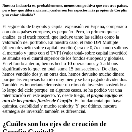
Nuestra industria es, probablemente, menos competitiva que en otros países,
pero hay que diferenciarse, ¿cuáles son los aspectos más propios de Corpfin
y su valor añadido?
El segmento de buyouts y capital expansión en España, comparado
con otros países europeos, es pequeño. Pero, lo primero que se
analiza, es el track record, que incluye tanto las salidas como la
valoración del portfolio. En nuestro caso, el ratio DPI Multiple
(dinero devuelto sobre capital invertido) era de 0,7x cuando salimos
al mercado y junto con el TVPI (valor total- sobre capital invertido)
se situaba en el cuartil superior de los fondos europeos y globales.
En el fondo anterior, hemos hecho 10 operaciones y 5 add ons
significativos lo que, en total, suma 15 transacciones. De ellas,
hemos vendido dos y, en otras dos, hemos devuelto mucho dinero,
porque las empresas han ido muy bien y se han pagado dividendos.
También es importante demostrar un ritmo de inversión sostenido a
lo largo del ciclo porque, en algunos casos, se ha podido ver una
ralentización en este aspecto. Y, desde luego,
el propio equipo es
uno de los puntos fuertes de Corpfin
. Es fundamental que haya
química, estabilidad y mucho seniority. Y, por útltimo, nuestra
estrategia de inversión también es diferencial.
¿Cuáles son los ejes de creación de
Corpfin Capital?