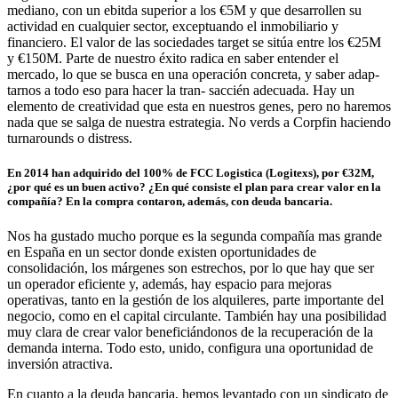
mediano, con un ebitda superior a los €5M y que desarrollen su
actividad en cualquier sector, exceptuando el inmobiliario y
financiero. El valor de las sociedades target se sitúa entre los €25M
y €150M. Parte de nuestro éxito radica en saber entender el
mercado, lo que se busca en una operación concreta, y saber adap-
tarnos a todo eso para hacer la tran- saccién adecuada. Hay un
elemento de creatividad que esta en nuestros genes, pero no haremos
nada que se salga de nuestra estrategia. No verds a Corpfin haciendo
turnarounds o distress.
En 2014 han adquirido del 100% de FCC Logistica (Logitexs), por €32M,
¿por qué es un buen activo? ¿En qué consiste el plan para crear valor en la
compañía? En la compra contaron, además, con deuda bancaria.
Nos ha gustado mucho porque es la segunda compañía mas grande
en España en un sector donde existen oportunidades de
consolidación, los márgenes son estrechos, por lo que hay que ser
un operador eficiente y, además, hay espacio para mejoras
operativas, tanto en la gestión de los alquileres, parte importante del
negocio, como en el capital circulante. También hay una posibilidad
muy clara de crear valor beneficiándonos de la recuperación de la
demanda interna. Todo esto, unido, configura una oportunidad de
inversión atractiva.
En cuanto a la deuda bancaria, hemos levantado con un sindicato de