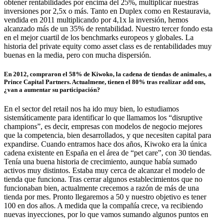
obtener rentabilidades por encima del 25%, multiplicar nuestras
inversiones por 2,5x o más. Tanto en Duplex como en Restauravia,
vendida en 2011 multiplicando por 4,1x la inversión, hemos
alcanzado más de un 35% de rentabilidad. Nuestro tercer fondo esta
en el mejor cuartil de los benchmarks europeos y globales. La
historia del private equity como asset class es de rentabilidades muy
buenas en la media, pero con mucha dispersión.
En 2012, compraron el 58% de Kiwoko, la cadena de tiendas de animales, a
Prince Capital Partners. Actualmene, tienen el 80% tras realizar add ons,
¿van a aumentar su participación?
En el sector del retail nos ha ido muy bien, lo estudiamos
sistemáticamente para identificar lo que llamamos los “disruptive
champions”, es decir, empresas con modelos de negocio mejores
que la competencia, bien desarrollados, y que necesiten capital para
expandirse. Cuando entramos hace dos años, Kiwoko era la única
cadena existente en España en el área de “pet care”, con 30 tiendas.
Tenía una buena historia de crecimiento, aunque había sumado
activos muy distintos. Estaba muy cerca de alcanzar el modelo de
tienda que funciona. Tras cerrar algunos establecimientos que no
funcionaban bien, actualmente crecemos a razón de más de una
tienda por mes. Pronto llegaremos a 50 y nuestro objetivo es tener
100 en dos años. A medida que la compañía crece, va recibiendo
nuevas inyecciones, por lo que vamos sumando algunos puntos en