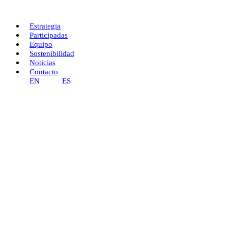
Ir
al
contenido
Estrategia
Participadas
Equipo
Sostenibilidad
Noticias
Contacto
EN
ES