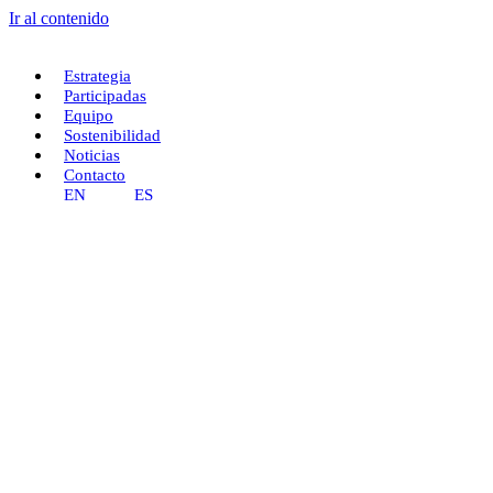
Ir al contenido
Estrategia
Participadas
Equipo
Sostenibilidad
Noticias
Contacto
EN
ES